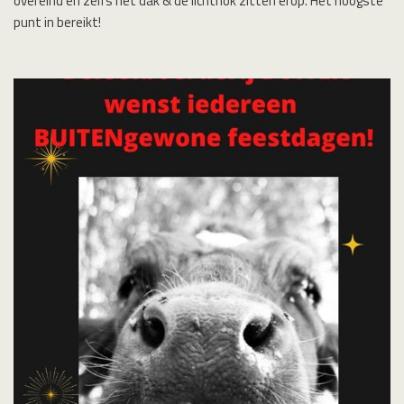
overeind en zelfs het dak & de lichtnok zitten erop. Het hoogste
punt in bereikt!