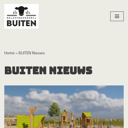
Meteen
naar
de
inhoud
Home
»
BUITEN Nieuws
BUITEN Nieuws