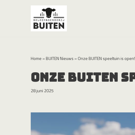
Meteen
naar
de
inhoud
Home
»
BUITEN Nieuws
»
Onze BUITEN speeltuin is open!
Onze BUITEN sp
28 juni 2025