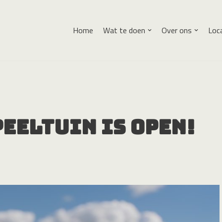
Home
Wat te doen
Over ons
Loc
eeltuin is open!